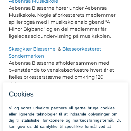
Aabenraa Musikskole
Aabenraa Blæserne hører under Aabenraa
Musikskole. Nogle af orkesterets medlemmer
spiller også med i musikskolens bigband "A
Minor Bigband" og en del medlemmer får
ligeledes soloundervisning på musikskolen.
Skægkær Blæserne
&
Blæseorkesteret
Søndermarken
Aabenraa Blæserne afholder sammen med
ovenstående to venskabsorkestre hvert år et
fælles orkesterstævne med omkring 120
deltagere.
Aabenraa Brassband
Mange af orkestermedlemmerne i Aabenraa
Brassband har startet deres musikalske
løbebane i Aabenraa Blæserne.
Kongehøjskolen