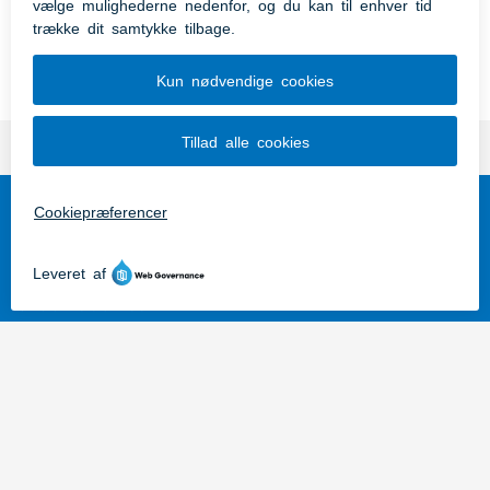
Aabenraa Blæserne øver hver torsdag på
Kongehøjskolen Tøndervej 90.
Aabenraa Musikskole
Nygade 21
6200 Aabenraa
73767200
aabenraamusikskole@aabenraa.dk
CVR 29189854
EAN 5798005058465