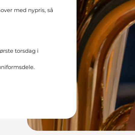
over med nypris, så
rste torsdag i
 uniformsdele.