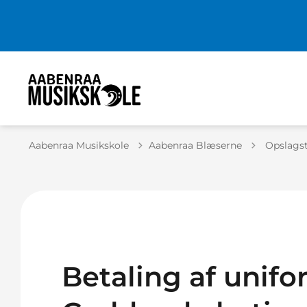
Tilbage ti
Aabenraa Musikskole
Aabenraa Blæserne
Opslagst
Betaling af unifo