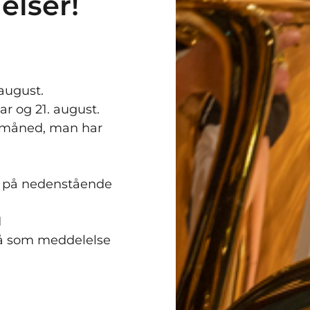
elser!
 august.
ar og 21. august.
le måned, man har
ke på nedenstående
1
å som meddelelse